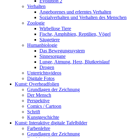
Evolution 2
Verhalten
Angeborenes und erlerntes Verhalten
Sozialverhalten und Verhalten des Menschen
Zoologie
Wirbellose Tiere
Fische, Amphibien, Reptilien, Vögel
Säugetiere
Humanbiologie
Das Bewegungssystem
Sinnesorgane
Lunge, Atmung, Herz, Blutkreislauf
Drogen
Unterrichtsvideos
Digitale Fotos
Kunst: Overheadfolien
Grundlagen der Zeichnung
Der Mensch
Perspektive
Comics / Cartoon
Schrift
Kunstgeschichte
Kunst: Interaktive digitale Tafelbilder
Farbenlehre
Grundlagen der Zeichnung