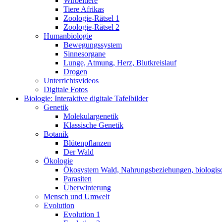
Wirbeltiere
Tiere Afrikas
Zoologie-Rätsel 1
Zoologie-Rätsel 2
Humanbiologie
Bewegungssystem
Sinnesorgane
Lunge, Atmung, Herz, Blutkreislauf
Drogen
Unterrichtsvideos
Digitale Fotos
Biologie: Interaktive digitale Tafelbilder
Genetik
Molekulargenetik
Klassische Genetik
Botanik
Blütenpflanzen
Der Wald
Ökologie
Ökosystem Wald, Nahrungsbeziehungen, biologis
Parasiten
Überwinterung
Mensch und Umwelt
Evolution
Evolution 1