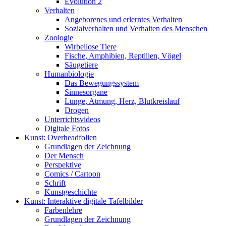
Evolution 2
Verhalten
Angeborenes und erlerntes Verhalten
Sozialverhalten und Verhalten des Menschen
Zoologie
Wirbellose Tiere
Fische, Amphibien, Reptilien, Vögel
Säugetiere
Humanbiologie
Das Bewegungssystem
Sinnesorgane
Lunge, Atmung, Herz, Blutkreislauf
Drogen
Unterrichtsvideos
Digitale Fotos
Kunst: Overheadfolien
Grundlagen der Zeichnung
Der Mensch
Perspektive
Comics / Cartoon
Schrift
Kunstgeschichte
Kunst: Interaktive digitale Tafelbilder
Farbenlehre
Grundlagen der Zeichnung