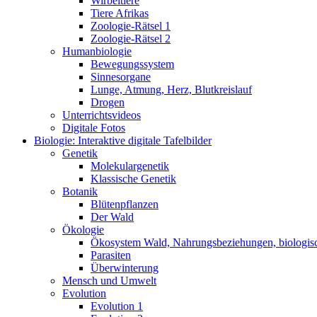
Wirbeltiere
Tiere Afrikas
Zoologie-Rätsel 1
Zoologie-Rätsel 2
Humanbiologie
Bewegungssystem
Sinnesorgane
Lunge, Atmung, Herz, Blutkreislauf
Drogen
Unterrichtsvideos
Digitale Fotos
Biologie: Interaktive digitale Tafelbilder
Genetik
Molekulargenetik
Klassische Genetik
Botanik
Blütenpflanzen
Der Wald
Ökologie
Ökosystem Wald, Nahrungsbeziehungen, biologis
Parasiten
Überwinterung
Mensch und Umwelt
Evolution
Evolution 1