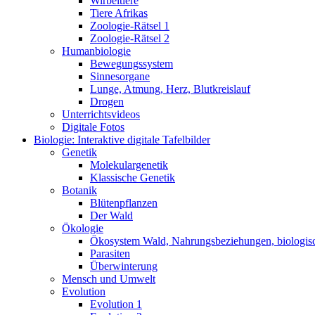
Wirbeltiere
Tiere Afrikas
Zoologie-Rätsel 1
Zoologie-Rätsel 2
Humanbiologie
Bewegungssystem
Sinnesorgane
Lunge, Atmung, Herz, Blutkreislauf
Drogen
Unterrichtsvideos
Digitale Fotos
Biologie: Interaktive digitale Tafelbilder
Genetik
Molekulargenetik
Klassische Genetik
Botanik
Blütenpflanzen
Der Wald
Ökologie
Ökosystem Wald, Nahrungsbeziehungen, biologis
Parasiten
Überwinterung
Mensch und Umwelt
Evolution
Evolution 1