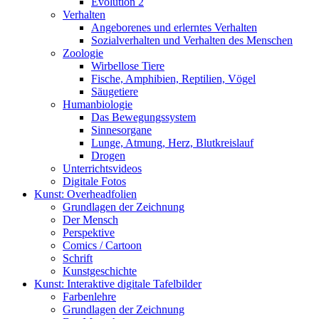
Evolution 2
Verhalten
Angeborenes und erlerntes Verhalten
Sozialverhalten und Verhalten des Menschen
Zoologie
Wirbellose Tiere
Fische, Amphibien, Reptilien, Vögel
Säugetiere
Humanbiologie
Das Bewegungssystem
Sinnesorgane
Lunge, Atmung, Herz, Blutkreislauf
Drogen
Unterrichtsvideos
Digitale Fotos
Kunst: Overheadfolien
Grundlagen der Zeichnung
Der Mensch
Perspektive
Comics / Cartoon
Schrift
Kunstgeschichte
Kunst: Interaktive digitale Tafelbilder
Farbenlehre
Grundlagen der Zeichnung