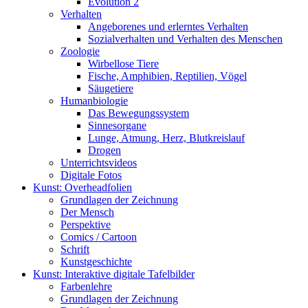
Evolution 2
Verhalten
Angeborenes und erlerntes Verhalten
Sozialverhalten und Verhalten des Menschen
Zoologie
Wirbellose Tiere
Fische, Amphibien, Reptilien, Vögel
Säugetiere
Humanbiologie
Das Bewegungssystem
Sinnesorgane
Lunge, Atmung, Herz, Blutkreislauf
Drogen
Unterrichtsvideos
Digitale Fotos
Kunst: Overheadfolien
Grundlagen der Zeichnung
Der Mensch
Perspektive
Comics / Cartoon
Schrift
Kunstgeschichte
Kunst: Interaktive digitale Tafelbilder
Farbenlehre
Grundlagen der Zeichnung