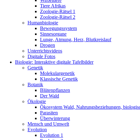
Wirbeltiere
Tiere Afrikas
Zoologie-Rätsel 1
Zoologie-Rätsel 2
Humanbiologie
Bewegungssystem
Sinnesorgane
Lunge, Atmung, Herz, Blutkreislauf
Drogen
Unterrichtsvideos
Digitale Fotos
Biologie: Interaktive digitale Tafelbilder
Genetik
Molekulargenetik
Klassische Genetik
Botanik
Blütenpflanzen
Der Wald
Ökologie
Ökosystem Wald, Nahrungsbeziehungen, biologis
Parasiten
Überwinterung
Mensch und Umwelt
Evolution
Evolution 1